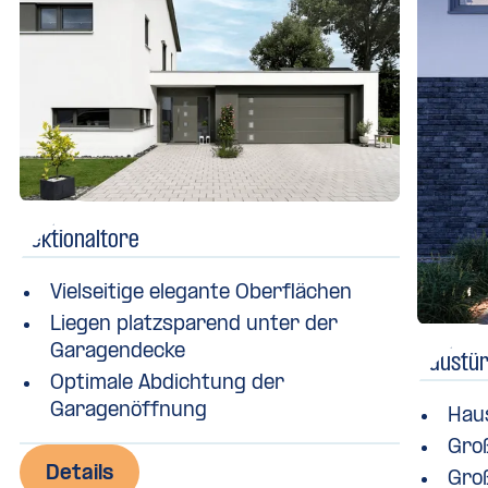
Sektionaltore
Vielseitige elegante Oberflächen
Liegen platzsparend unter der
Garagendecke
Haustü
Optimale Abdichtung der
Garagenöffnung
Hau
Gro
Details
Gro