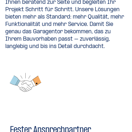
Ihnen beratend zur Seite und begleiten Ihr
Schneller Zutritt in die Garage:
Projekt Schritt für Schritt. Unsere Lösungen
Beim neuen Seitensektionaltor von unserem
bieten mehr als Standard: mehr Qualität, mehr
Partner Hörmann ist die sogenannte
Funktionalität und mehr Service. Damit Sie
Schlupftürfunktion serienmäßig. So ist es
genau das Garagentor bekommen, das zu
möglich, egal ob handbetätigt oder komfortabel
Ihrem Bauvorhaben passt – zuverlässig,
mit Antrieb ausgestattet, das Tor auch nur ein
langlebig und bis ins Detail durchdacht.
Stück weit zu öffnen. Kleinigkeiten, wie z.B. ein
Fahrrad, können Sie schnell und problemlos aus
der Garage holen.
Fester Ansprechpartner