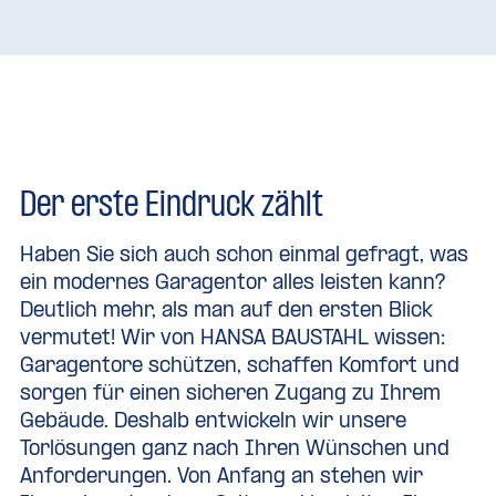
Seitensektionaltor in zahlreichen Motiv- sowie
Farbvarianten – kontaktieren Sie uns noch
heute!
Viele weitere Informationen finden Sie in
unserem Katalog
Seitensektionaltore bieten Ihnen eine
Der erste Eindruck zählt
Vielzahl an Vorteilen:
Haben Sie sich auch schon einmal gefragt, was
Viel Platz unter der Garagendecke:
ein modernes Garagentor alles leisten kann?
Dank der seitlichen Toröffnung bleibt die
Deutlich mehr, als man auf den ersten Blick
Garagendecke uneingeschränkt nutzbar. So
vermutet! Wir von HANSA BAUSTAHL wissen:
können Sie größere Gegenstände wie z.B.
Garagentore schützen, schaffen Komfort und
Surfbretter oder Kanus einfach verstauen.
sorgen für einen sicheren Zugang zu Ihrem
Durch seine Bauart ist das Seitensektionaltor
Gebäude. Deshalb entwickeln wir unsere
auch bei schwierigen Einbausituationen wie
Torlösungen ganz nach Ihren Wünschen und
Dachschrägen uneingeschränkt einsetzbar.
Anforderungen. Von Anfang an stehen wir